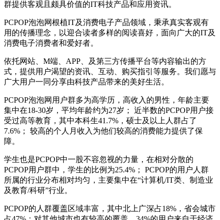
群提供客观且颇具价值的IT科技产品和应用资讯。
PCPOP泡泡网根植IT及消费电子产品领域，秉承真实客观有
用的传播理念，以迎合读者多样的阅读喜好，面向广大的IT及
消费电子消费者和爱好者。
依托网站、M端、APP、及第三方传播平台等内容输出的方
式，提供用户渴望的资讯、互动、购买指引等服务。我们愿与
广大用户一同分享由科技产品带来的美好生活。
PCPOP泡泡网用户群多为高学历，高收入的男性，年龄主要
集中在18-30岁，平均年龄约为27岁； 近半数的PCPOP用户接
受过高等教育，其中本科生41.7%，硕士及以上人群占了
7.6%； 较高的个人月收入为他们较高的消费能力提供了保
障。
学生也是PCPOP中一股不容忽视的力量，在相对分散的
PCPOP用户群中，学生的比例为25.4%； PCPOP的用户人群
所属的行业分布相对均匀，主要集中在“计算机/IT类、制造业
及教育/科研”行业。
PCPOP的人群覆盖区域丰富，其中北上广深占18%，省会城市
占47%；对其他城市也有较高的覆盖，34%的用户来自于经济