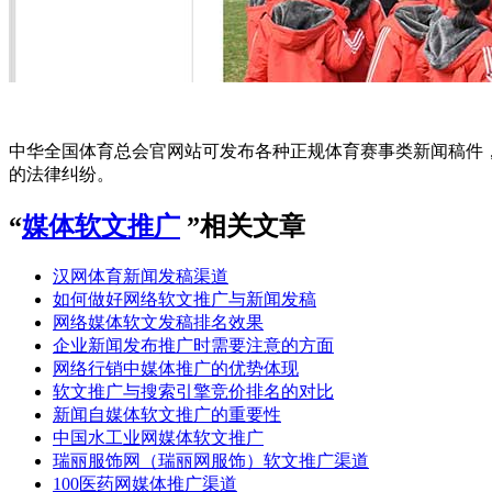
中华全国体育总会官网站可发布各种正规体育赛事类新闻稿件
的法律纠纷。
“
媒体软文推广
”相关文章
汉网体育新闻发稿渠道
如何做好网络软文推广与新闻发稿
网络媒体软文发稿排名效果
企业新闻发布推广时需要注意的方面
网络行销中媒体推广的优势体现
软文推广与搜索引擎竞价排名的对比
新闻自媒体软文推广的重要性
中国水工业网媒体软文推广
瑞丽服饰网（瑞丽网服饰）软文推广渠道
100医药网媒体推广渠道