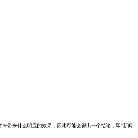
并未带来什么明显的效果，因此可能会得出一个结论，即“新闻