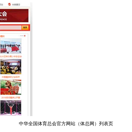
中华全国体育总会官方网站（体总网）列表页