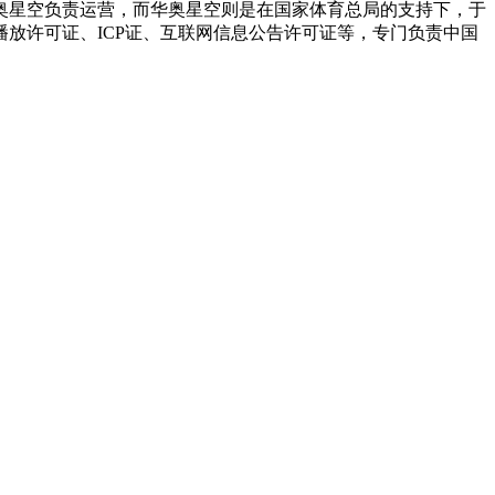
奥星空负责运营，而华奥星空则是在国家体育总局的支持下，于
播放许可证、ICP证、互联网信息公告许可证等，专门负责中国