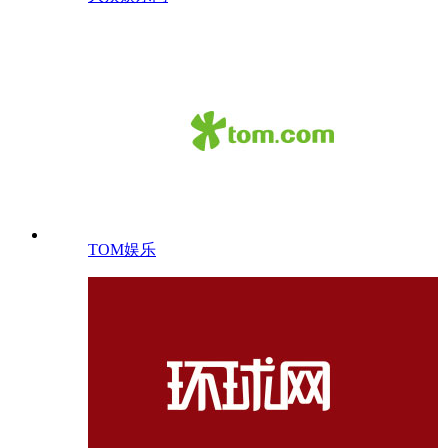
TOM娱乐