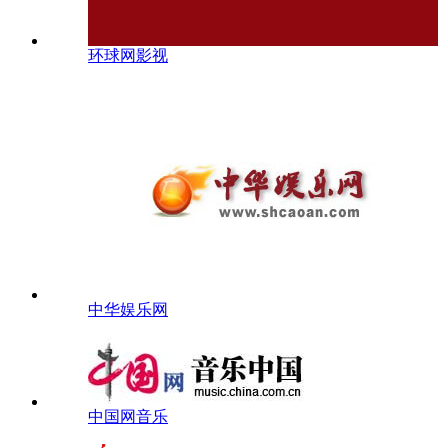
环球网影视
中华娱乐网
中国网音乐