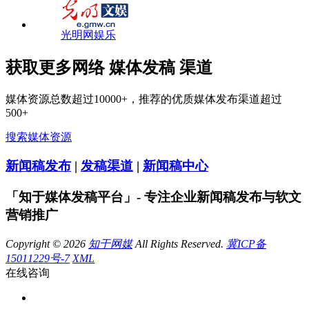
光明网娱乐
获取更多网络
媒体发稿
渠道
媒体资源总数超过10000+，推荐的优质媒体发布渠道超过
500+
搜索媒体资源
新闻稿发布
|
发稿渠道
|
新闻稿中心
「知于媒体发稿平台」- 专注企业新闻稿发布与软文
营销推广
Copyright © 2026
知于网媒
All Rights Reserved.
冀ICP备
15011229号-7
XML
在线咨询